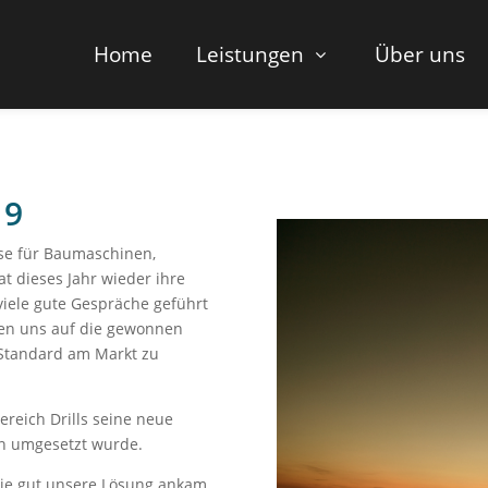
Home
Leistungen
Über uns
19
sse für Baumaschinen,
 dieses Jahr wieder ihre
viele gute Gespräche geführt
uen uns auf die gewonnen
 Standard am Markt zu
reich Drills seine neue
in umgesetzt wurde.
wie gut unsere Lösung ankam