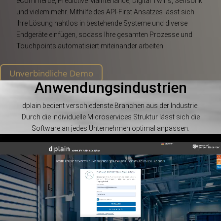
eCommerce, Predictive Maintenance, Digital Twins, Sensorik
und vielem mehr. Mithilfe des API-First Ansatzes lässt sich
Ihre Lösung nahtlos in bestehende Systeme und diverse
Endgeräte einfügen, sodass Ihre gesamten Prozesse und
Touchpoints automatisiert miteinander arbeiten.
Unverbindliche Demo
Anwendungsindustrien
dplain bedient verschiedenste Branchen aus der Industrie.
Durch die individuelle Microservices Struktur lässt sich die
Software an jedes Unternehmen optimal anpassen.