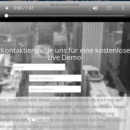
Kontaktieren Sie uns für eine kostenlose
Live Demo!
Name
Email Address
Unternehmen
Mit dem Absenden dieses Formulares erkläre ich mich mit der
Datenschutzerklärung einverstanden.
Mit dem Absenden dieses
Formulares erkläre ich mich mit der Datenschutzerklärung
einverstanden.
Mit dem Absenden dieses Formulares erkläre
ich mich mit der Datenschutzerklärung einverstanden.