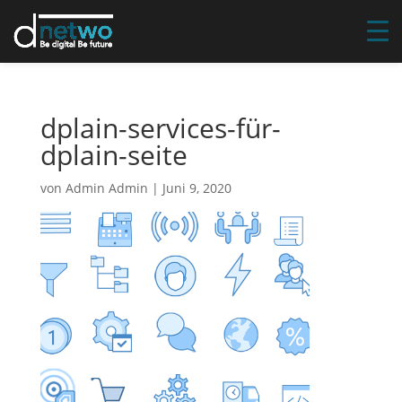
dplain-services-für-
dplain-seite
von
Admin Admin
|
Juni 9, 2020